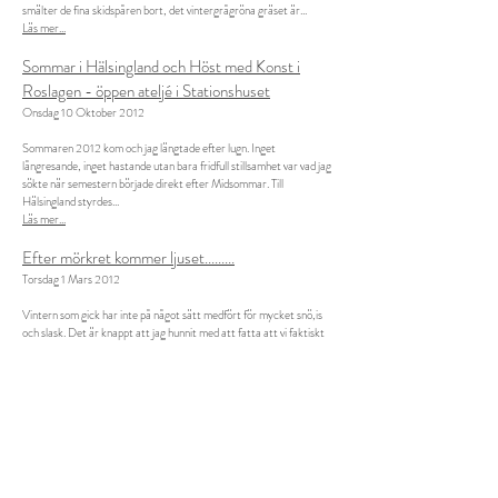
smälter de fina skidspåren bort, det vintergrågröna gräset är...
Läs mer...
Sommar i Hälsingland och Höst med Konst i
Roslagen - öppen ateljé i Stationshuset
Onsdag 10 Oktober 2012
Sommaren 2012 kom och jag längtade efter lugn. Inget
långresande, inget hastande utan bara fridfull stillsamhet var vad jag
sökte när semestern började direkt efter Midsommar. Till
Hälsingland styrdes...
Läs mer...
Efter mörkret kommer ljuset.........
Torsdag 1 Mars 2012
Vintern som gick har inte på något sätt medfört för mycket snö,is
och slask. Det är knappt att jag hunnit med att fatta att vi faktiskt
ändå fick några decimeter snö till slut. Men ändå, nu när...
Läs mer...
Drakens År, Ledighet och Äntligen vinter
Måndag 30 Januari 2012
Drakens år är det femte året i den kinesiska astrologins zodiak.
Draken är, eftersom den inte existerar i verkligheten, en viktig