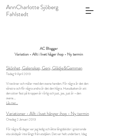
AnnCharlotte Sjöberg
Fahlstedt
AC Bloggar
Variation - Allt i livet häger ihop - Ny termin
Skönhet, Galenskap, Geni, Glädje&Gamman
Tisdag 9 April 2013
Vi tecknar och målar med den ovana handen. För några är det den
vänstra och för några andra är det den högra. Huvudsaken är att
den sitter fast på kroppen är rörlig och just, jaa, just är - den
ovana....
Läs mer...
Variationer - Allt i livet hänger
ihop - Ny termin
Onsdag 2 Januari 2013
För några få dagar var jag ledig och åkte längdskidor i gnistrande
vita skidspår inte långt från ateljéen. Det var helt underbart. Idag